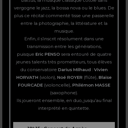
battus, la musique classique côtoie sans
vergogne le jazz, la bossa nova ou le blues. De
plus ce récital commenté tisse une passerelle
entre la photographie, la littérature et la
musique.
Enfin, il s’inscrit résolument dans une
transmission entre les générations,
puisque
Eric PENSO
sera entouré de quatre
jeunes talents très prometteurs, tous élèves
du conservatoire
Darius Milhaud
:
Vivien
HORVATH
(violon),
Noé ROYER
(flûte),
Blaise
FOURCADE
(violoncelle),
Philémon MASSE
(saxophone).
Ils joueront ensemble, en duo, jusqu’au final
interprété en quintette.