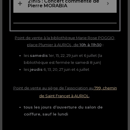
21h15 : Concert commenté de
Pierre MORABIA
Point de vente à la bibliothèque Marie Rose POGGIO,
place Plumier à AURIOL, de
10h à 11h30
:
les
samedis
1er, 15, 22, 29 juin et 6 juillet (la
bibliothèque est fermée le samedi 8 juin)
les
jeudis
6, 13, 20, 27 juin et 4 juillet
Point de vente au siège de l’association au
799, chemin
,
de Saint Francet à AURIOL
tous les jours d’ouverture du salon de
coiffure, sauf le lundi