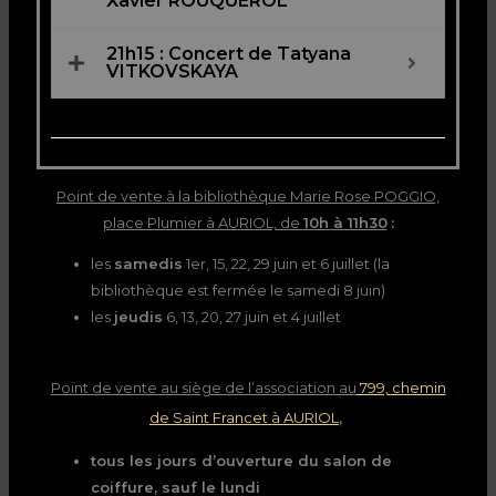
Xavier ROUQUEROL
21h15 : Concert de Tatyana
VITKOVSKAYA
Point de vente à la bibliothèque Marie Rose POGGIO,
place Plumier à AURIOL, de
10h à 11h30
:
les
samedis
1er, 15, 22, 29 juin et 6 juillet (la
bibliothèque est fermée le samedi 8 juin)
les
jeudis
6, 13, 20, 27 juin et 4 juillet
Point de vente au siège de l’association au
799, chemin
,
de Saint Francet à AURIOL
tous les jours d’ouverture du salon de
coiffure, sauf le lundi