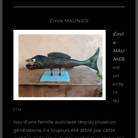
Émile MAUNIER
Émil
e
MAU
NIER
est
un
enfa
nt
du
cru.
Issu d’une famille auriolaise depuis plusieurs
générations, il a toujours été attiré par cette