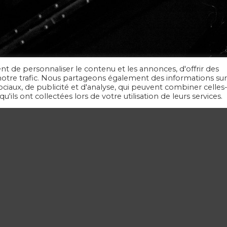
nt de personnaliser le contenu et les annonces, d'offrir des
r notre trafic. Nous partageons également des informations sur
sociaux, de publicité et d'analyse, qui peuvent combiner celles-
'ils ont collectées lors de votre utilisation de leurs services.